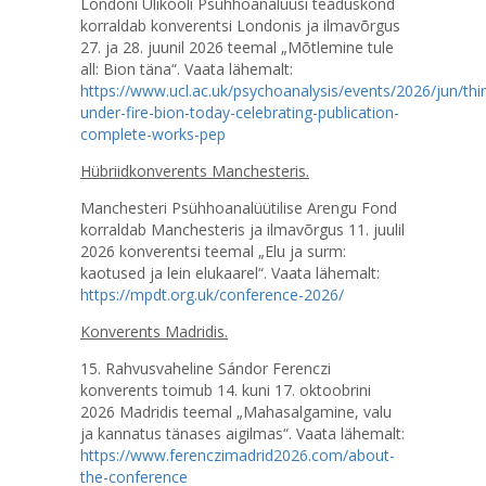
Londoni Ülikooli Psühhoanalüüsi teaduskond
korraldab konverentsi Londonis ja ilmavõrgus
27. ja 28. juunil 2026 teemal „Mõtlemine tule
all: Bion täna“. Vaata lähemalt:
https://www.ucl.ac.uk/psychoanalysis/events/2026/jun/thi
under-fire-bion-today-celebrating-publication-
complete-works-pep
Hübriidkonverents Manchesteris.
Manchesteri Psühhoanalüütilise Arengu Fond
korraldab Manchesteris ja ilmavõrgus 11. juulil
2026 konverentsi teemal „Elu ja surm:
kaotused ja lein elukaarel“. Vaata lähemalt:
https://mpdt.org.uk/conference-2026/
Konverents Madridis.
15. Rahvusvaheline Sándor Ferenczi
konverents toimub 14. kuni 17. oktoobrini
2026 Madridis teemal „Mahasalgamine, valu
ja kannatus tänases aigilmas“. Vaata lähemalt:
https://www.ferenczimadrid2026.com/about-
the-conference