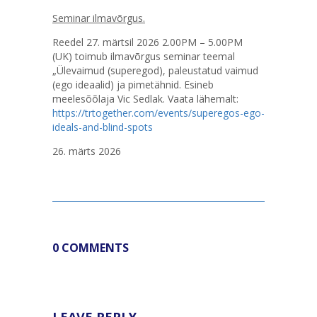
Seminar ilmavõrgus.
Reedel 27. märtsil 2026 2.00PM – 5.00PM
(UK) toimub ilmavõrgus seminar teemal
„Ülevaimud (superegod), paleustatud vaimud
(ego ideaalid) ja pimetähnid. Esineb
meelesõõlaja Vic Sedlak. Vaata lähemalt:
https://trtogether.com/events/superegos-ego-
ideals-and-blind-spots
26. märts 2026
0 COMMENTS