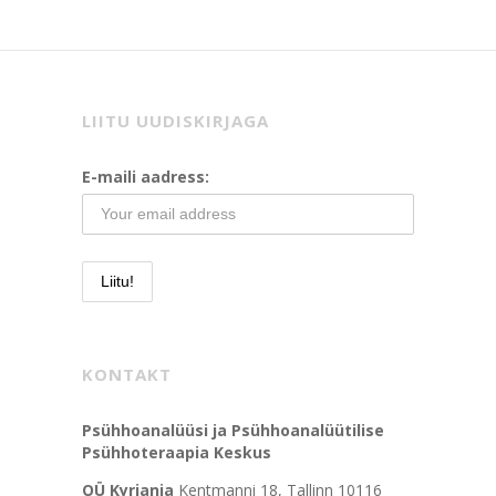
LIITU UUDISKIRJAGA
E-maili aadress:
KONTAKT
Psühhoanalüüsi ja Psühhoanalüütilise
Psühhoteraapia Keskus
OÜ Kyriania
Kentmanni 18, Tallinn 10116