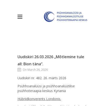
Uudiskiri 26.03.2026 „Mõtlemine tule
all: Bion täna“.
On March 26, 2026
Uudiskiri nr. 482. 26. märts 2026
Psühhoanalüüsi ja psühhoanalüütilise
psühhoteraapia keskus Kyriania
Hübriidkonverents Londonis.