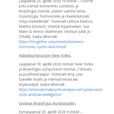
Laupäeval 25. aprillil 2026 10.00AM – 5.00PM
(UK) toimub konverents Londonis ja
ilmavõrgus teemal „Naiste vaimne tervis.
Füsioloogia, hormoonide ja meeleolutsükli
mõju meeleilmale“. Esinevad Letticia Banton,
Martha Doniach, Sheetal Rajashanker, Sue
Mann & Annice Mukherjee. Vestlust juhib Jo
O’Reilly. Vaata lähemalt:
https://trtogether.com/events/womens-
hormones-cycles-and-mood
Hübriidsümpoosion New Yorkis.
Laupäeval 18. aprillil 2026 toimub New Yorkis
ja ilmavõrgus sümpoosion teemal „Tehisaru
ja psühhoteraapia“. Esinevad Amy Levi,
Danielle Knafo ja mitmed teised ala
asjatundjad. Vaata lähemalt:
https://internationalpsychoanalysis.net/symposium-
2026-artificiai-intelligence/
Seminar ilmavõrgus (kordusteade).
Esmaspäeval 20. aprillil 2026 9.00AM –