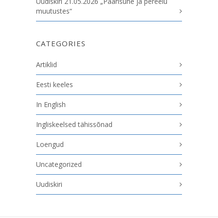
Uudiskiri 21.05.2026 „Paarisuhe ja pereelu
muutustes“
CATEGORIES
Artiklid
Eesti keeles
In English
Ingliskeelsed tähissõnad
Loengud
Uncategorized
Uudiskiri