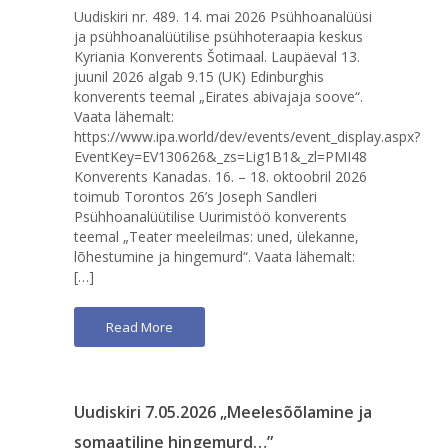
Uudiskiri nr. 489. 14. mai 2026 Psühhoanalüüsi
ja psühhoanalüütilise psühhoteraapia keskus
Kyriania Konverents Šotimaal. Laupäeval 13.
juunil 2026 algab 9.15 (UK) Edinburghis
konverents teemal „Eirates abivajaja soove“.
Vaata lähemalt:
https://www.ipa.world/dev/events/event_display.aspx?
EventKey=EV130626&_zs=Lig1B1&_zl=PMI48
Konverents Kanadas. 16. – 18. oktoobril 2026
toimub Torontos 26’s Joseph Sandleri
Psühhoanalüütilise Uurimistöö konverents
teemal „Teater meeleilmas: uned, ülekanne,
lõhestumine ja hingemurd“. Vaata lähemalt:
[…]
Read More
Uudiskiri 7.05.2026 „Meelesõõlamine ja
somaatiline hingemurd…”