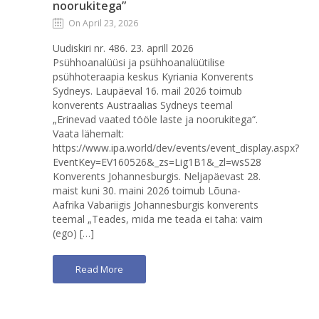
noorukitega”
On April 23, 2026
Uudiskiri nr. 486. 23. aprill 2026
Psühhoanalüüsi ja psühhoanalüütilise
psühhoteraapia keskus Kyriania Konverents
Sydneys. Laupäeval 16. mail 2026 toimub
konverents Austraalias Sydneys teemal
„Erinevad vaated tööle laste ja noorukitega“.
Vaata lähemalt:
https://www.ipa.world/dev/events/event_display.aspx?
EventKey=EV160526&_zs=Lig1B1&_zl=wsS28
Konverents Johannesburgis. Neljapäevast 28.
maist kuni 30. maini 2026 toimub Lõuna-
Aafrika Vabariigis Johannesburgis konverents
teemal „Teades, mida me teada ei taha: vaim
(ego) […]
Read More