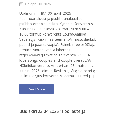
On April 30, 2026
Uudiskiri nr. 487. 30. aprill 2026
Psühhoanalüüsi ja psühhoanalüütilise
psühhoteraapia keskus Kyriania Konverents
Kaplinnas. Laupäeval 23. mail 2026 9.00 –
16.00 toimub konverents Lõuna-Aafrika
Vabariigis, Kaplinnas teemal „Armastuslaulud,
paarid ja paariteraapia“. Esineb meelesõõlaja
Perrine Moran. Vaata lähemalt:
https://www.quicket.co.za/events/369388-
love-songs-couples-and-couple-therapy/#/
Hübriidkonverents Ameerikas. 28. maist – 1.
juunini 2026 toimub Restonis, Virginia osariigis
ja ilmavõrgus konverents teemal „Juured […]
Read More
Uudiskiri 23.04.2026 “Töö laste ja