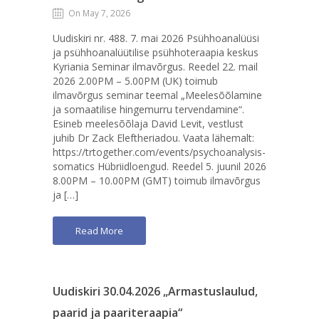
On May 7, 2026
Uudiskiri nr. 488. 7. mai 2026 Psühhoanalüüsi
ja psühhoanalüütilise psühhoteraapia keskus
Kyriania Seminar ilmavõrgus. Reedel 22. mail
2026 2.00PM – 5.00PM (UK) toimub
ilmavõrgus seminar teemal „Meelesõõlamine
ja somaatilise hingemurru tervendamine“.
Esineb meelesõõlaja David Levit, vestlust
juhib Dr Zack Eleftheriadou. Vaata lähemalt:
https://trtogether.com/events/psychoanalysis-
somatics Hübriidloengud. Reedel 5. juunil 2026
8.00PM – 10.00PM (GMT) toimub ilmavõrgus
ja […]
Read More
Uudiskiri 30.04.2026 „Armastuslaulud,
paarid ja paariteraapia“