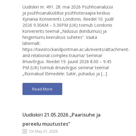
Uudiskiri nr. 491. 28. mai 2026 Psühhoanalüüsi
ja psühhoanalüütilise psühhoteraapia keskus
Kyriania Konverents Londonis. Reedel 10. juulil
2026 9.30AM – 5.30PM (UK) toimub Londonis
konverents teemal „Nidusus (kiindumus) ja
hingemurru keerulisus suhetes“. Vaata
lähemalt:
https://tavistockandportman.ac.uk/events/attachment-
and-relational-complex-trauma/ Seminar
ilmavõrgus. Reedel 19. juunil 2026 8.00 – 9.45
PM (UK) toimub ilmavõrgus seminar teemal
„Rünnakud lõimedele: Satiir, pühadus ja […]
Read More
Uudiskiri 21.05.2026 „Paarisuhe ja
pereelu muutustes“
On May 21, 2026