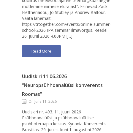
koolitus meelesõõlajatele teemal „Kaasaegne
mõtlemine inimese elurajast“. Esinevad Zack
Eleftheriadou, Jo Stubley ja Andrew Balfour.
Vaata lähemalt:
https://trtogether.com/events/online-summer-
school-2026 IPA seminar ilmavõrgus. Reedel
26. juunil 2026 4.00PM […]
Read More
Uudiskiri 11.06.2026
“Neuropsühhoanalüüsi konverents
Roomas”
On June 11, 2026
Uudiskiri nr. 493. 11. juuni 2026
Psühhoanalüüsi ja psühhoanalüütilise
psühhoteraapia keskus Kyriania Konverents
Brasiilias. 29. juulist kuni 1. augustini 2026