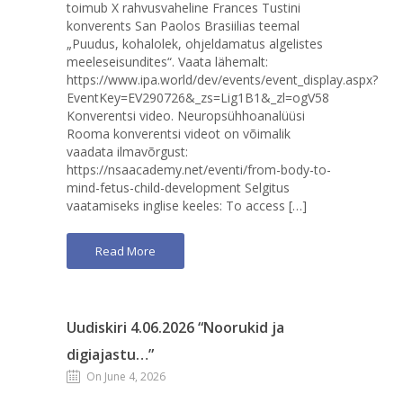
toimub X rahvusvaheline Frances Tustini
konverents San Paolos Brasiilias teemal
„Puudus, kohalolek, ohjeldamatus algelistes
meeleseisundites“. Vaata lähemalt:
https://www.ipa.world/dev/events/event_display.aspx?
EventKey=EV290726&_zs=Lig1B1&_zl=ogV58
Konverentsi video. Neuropsühhoanalüüsi
Rooma konverentsi videot on võimalik
vaadata ilmavõrgust:
https://nsaacademy.net/eventi/from-body-to-
mind-fetus-child-development Selgitus
vaatamiseks inglise keeles: To access […]
Read More
Uudiskiri 4.06.2026 “Noorukid ja
digiajastu…”
On June 4, 2026