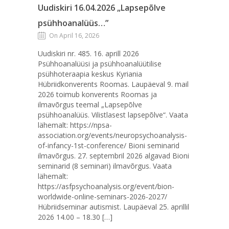
Uudiskiri 16.04.2026 „Lapsepõlve
psühhoanalüüs…”
On April 16, 2026
Uudiskiri nr. 485. 16. aprill 2026
Psühhoanalüüsi ja psühhoanalüütilise
psühhoteraapia keskus Kyriania
Hübriidkonverents Roomas. Laupäeval 9. mail
2026 toimub konverents Roomas ja
ilmavõrgus teemal „Lapsepõlve
psühhoanalüüs. Vilistlasest lapsepõlve“. Vaata
lähemalt: https://npsa-
association.org/events/neuropsychoanalysis-
of-infancy-1st-conference/ Bioni seminarid
ilmavõrgus. 27. septembril 2026 algavad Bioni
seminarid (8 seminari) ilmavõrgus. Vaata
lähemalt:
https://asfpsychoanalysis.org/event/bion-
worldwide-online-seminars-2026-2027/
Hübriidseminar autismist. Laupäeval 25. aprillil
2026 14.00 – 18.30 […]