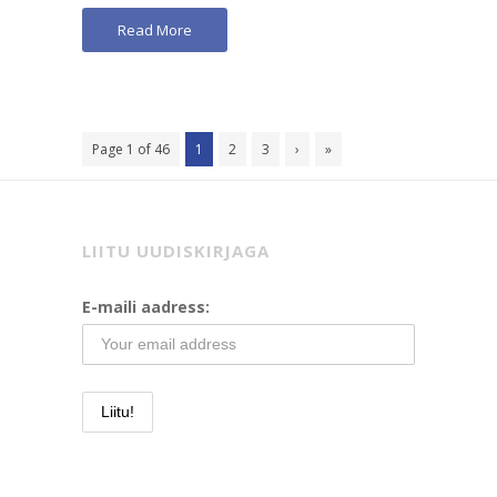
Read More
Page 1 of 46
1
2
3
›
»
LIITU UUDISKIRJAGA
E-maili aadress: