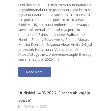
Uudiskiri nr. 490. 21. mai 2026 Psühhoanalüüsi
ja psühhoanalüütilise psühhoteraapia keskus
Kyriania Paariteraapia suvekool. Teisipäevast
21. juulist reedeni 24. juulil 2026 10.00AM –
5.00PM (UK) toimub Londonis paariteraapia
suvekool teemal „Paarisuhe ja pereelu
muutustes“. Esinevad Andrew Balfour, Liz
Hamlin, Stanley Ruszczynski, Perrine Moran,
Martha Doniach, Susanna Abse, Amita Sehgal
ja Leezah Hertzmann. Vaata lähemalt:
https://trtogether.com/events/couple-therapy-
summer-school-2026 […]
Read More
Uudiskiri 14.05.2026 „Eirates abivajaja
soove“
On May 14, 2026