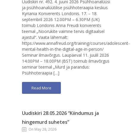
Uudiskiri nr. 492. 4. juuni 2026 Psühhoanalüüsi
ja psühhoanalüütilise psühhoteraapia keskus
Kyriania Konverents Londonis. 17. – 18.
septembril 2026 12.00PM – 6.30PM (UK)
toimub Londonis Anna Freudi konverents
teemal „Noorukite vaimne tervis digitaalsel
ajastul“. Vaata lähemalt:
https://www.annafreud.org/training/courses/adolescent-
mental-health-in-the-digital-age-in-person/
Seminar ilmavõrgus. Laupäeval 11. juulil 2026
14.00PM – 18.00PM (BST) toimub ilmavõrgus
seminar teemal „Murd ja parandus:
Psühhoteraapia […]
Read More
Uudiskiri 28.05.2026 “Kiindumus ja
hingemurd suhetes”
On May 28, 2026