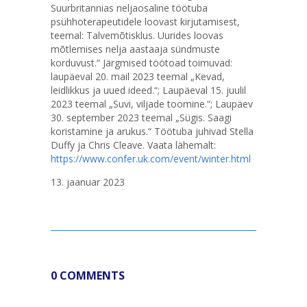
Suurbritannias neljaosaline töötuba
psühhoterapeutidele loovast kirjutamisest,
teemal: Talvemõtisklus. Uurides loovas
mõtlemises nelja aastaaja sündmuste
korduvust.“ Järgmised töötoad toimuvad:
laupäeval 20. mail 2023 teemal „Kevad,
leidlikkus ja uued ideed.“; Laupäeval 15. juulil
2023 teemal „Suvi, viljade toomine.“; Laupäev
30. september 2023 teemal „Sügis. Saagi
koristamine ja arukus.“ Töötuba juhivad Stella
Duffy ja Chris Cleave. Vaata lähemalt:
https://www.confer.uk.com/event/winter.html
13. jaanuar 2023
0 COMMENTS