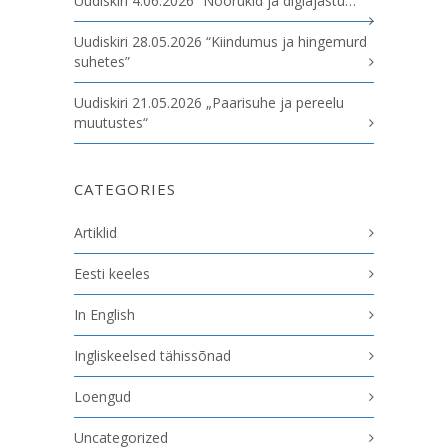
Uudiskiri 4.06.2026 “Noorukid ja digiajastu…”
Uudiskiri 28.05.2026 “Kiindumus ja hingemurd
suhetes”
Uudiskiri 21.05.2026 „Paarisuhe ja pereelu
muutustes“
CATEGORIES
Artiklid
Eesti keeles
In English
Ingliskeelsed tähissõnad
Loengud
Uncategorized