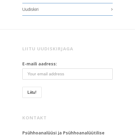
Uudiskiri
LIITU UUDISKIRJAGA
E-maili aadress:
KONTAKT
Psühhoanalüüsi ja Psühhoanalüütilise