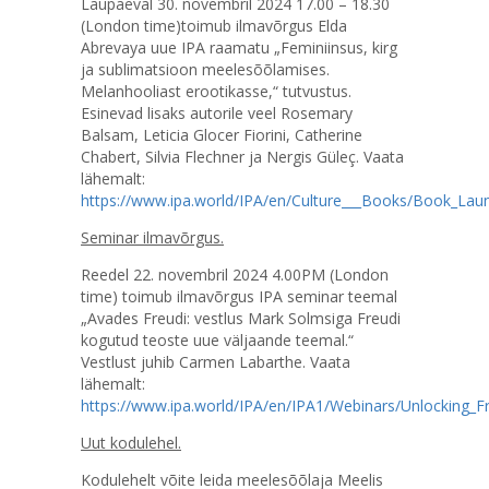
Laupäeval 30. novembril 2024 17.00 – 18.30
(London time)toimub ilmavõrgus Elda
Abrevaya uue IPA raamatu „Feminiinsus, kirg
ja sublimatsioon meelesõõlamises.
Melanhooliast erootikasse,“ tutvustus.
Esinevad lisaks autorile veel Rosemary
Balsam, Leticia Glocer Fiorini, Catherine
Chabert, Silvia Flechner ja Nergis Güleç. Vaata
lähemalt:
https://www.ipa.world/IPA/en/Culture___Books/Book_Laun
Seminar ilmavõrgus.
Reedel 22. novembril 2024 4.00PM (London
time) toimub ilmavõrgus IPA seminar teemal
„Avades Freudi: vestlus Mark Solmsiga Freudi
kogutud teoste uue väljaande teemal.“
Vestlust juhib Carmen Labarthe. Vaata
lähemalt:
https://www.ipa.world/IPA/en/IPA1/Webinars/Unlocking_F
Uut kodulehel.
Kodulehelt võite leida meelesõõlaja Meelis