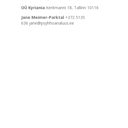
OÜ Kyriania
Kentmanni 18, Tallinn 10116
Jane Meimer-Parktal
+372 5135
636 jane@psyhhoanaluus.ee