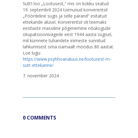
Sütt’i loo „Lootusest,“ mis on kokku seatud
19. septembril 2024 toimunud konverentsil
„Pöördeline sügis ja selle pärand“ esitatud
ettekande alusel. Konverentsil oli teemaks
eestlaste massiline põgenemine nõukogude
okupatsioonivägede eest 1944 aasta sügisel,
mil kümnete tuhandete inimeste sunnitud
lahkumisest oma isamaalt möödus 80 aastat.
Loe lugu:
https://www.psyhhoanaluus.ee/lootusest-m-
sutt-ettekanne/
7. november 2024
0 COMMENTS