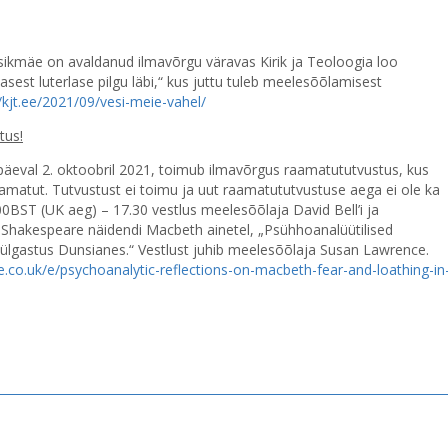
sikmäe on avaldanud ilmavõrgu väravas Kirik ja Teoloogia loo
lasest luterlase pilgu läbi,“ kus juttu tuleb meelesõõlamisest
//kjt.ee/2021/09/vesi-meie-vahel/
tus!
upäeval 2. oktoobril 2021, toimub ilmavõrgus raamatututvustus, kus
raamatut. Tutvustust ei toimu ja uut raamatututvustuse aega ei ole ka
00BST (UK aeg) – 17.30 vestlus meelesõõlaja David Bell’i ja
l Shakespeare näidendi Macbeth ainetel, „Psühhoanalüütilised
tülgastus Dunsianes.“ Vestlust juhib meelesõõlaja Susan Lawrence.
e.co.uk/e/psychoanalytic-reflections-on-macbeth-fear-and-loathing-in