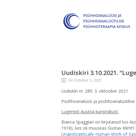
Uudiskiri 3.10.2021. “Lug
On October 3, 2021
Uudiskiri nr. 289. 3. oktoober 2021
Psühhoanalüüsi ja psühhoanalüütilise
Lugemist Austria kunstnikust.
Bianca Spaggiari on kirjutanud loo Aus
1918), kes oli muuseas Gustav Klimt’i 
Unapologetically-Human-Work-of-E