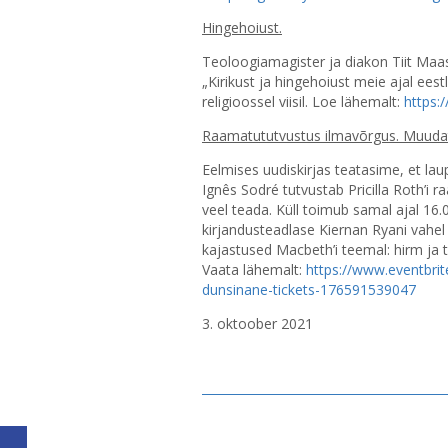
Hingehoiust.
Teoloogiamagister ja diakon Tiit Maa
„Kirikust ja hingehoiust meie ajal eest
religioossel viisil. Loe lähemalt:
https:
Raamatututvustus ilmavõrgus. Muuda
Eelmises uudiskirjas teatasime, et la
Ignês Sodré tutvustab Pricilla Roth’i 
veel teada. Küll toimub samal ajal 16.
kirjandusteadlase Kiernan Ryani vahe
kajastused Macbeth’i teemal: hirm ja 
Vaata lähemalt:
https://www.eventbrit
dunsinane-tickets-176591539047
3. oktoober 2021