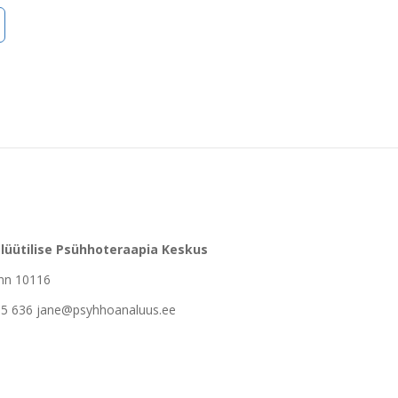
lüütilise Psühhoteraapia Keskus
inn 10116
5 636 jane@psyhhoanaluus.ee