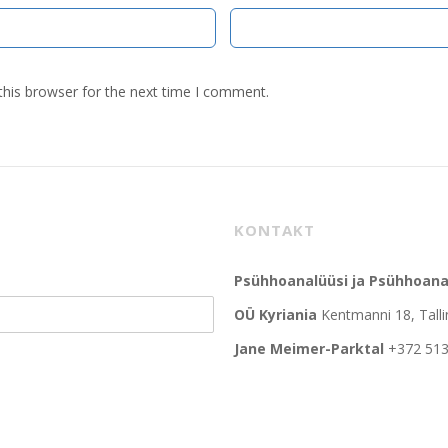
this browser for the next time I comment.
KONTAKT
Psühhoanalüüsi ja Psühhoana
OÜ Kyriania
Kentmanni 18, Tall
Jane Meimer-Parktal
+372 513