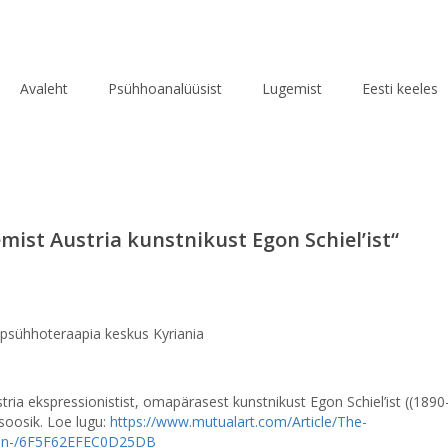
Avaleht
Psühhoanalüüsist
Lugemist
Eesti keeles
emist Austria kunstnikust Egon Schiel’ist“
 psühhoteraapia keskus Kyriania
tria ekspressionistist, omapärasest kunstnikust Egon Schiel’ist ((1890
soosik. Loe lugu:
https://www.mutualart.com/Article/The-
gon-/6F5F62EFEC0D25DB