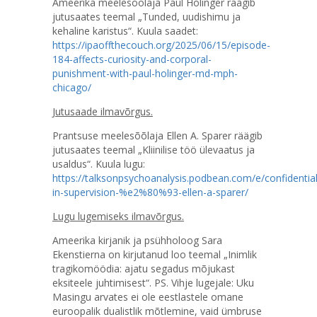
Ameerika meelesõõlaja Paul Holinger räägib
jutusaates teemal „Tunded, uudishimu ja
kehaline karistus“. Kuula saadet:
https://ipaoffthecouch.org/2025/06/15/episode-
184-affects-curiosity-and-corporal-
punishment-with-paul-holinger-md-mph-
chicago/
Jutusaade ilmavõrgus.
Prantsuse meelesõõlaja Ellen A. Sparer räägib
jutusaates teemal „Kliinilise töö ülevaatus ja
usaldus“. Kuula lugu:
https://talksonpsychoanalysis.podbean.com/e/confidential
in-supervision-%e2%80%93-ellen-a-sparer/
Lugu lugemiseks ilmavõrgus.
Ameerika kirjanik ja psühholoog Sara
Ekenstierna on kirjutanud loo teemal „Inimlik
tragikomöödia: ajatu segadus mõjukast
eksiteele juhtimisest“. PS. Vihje lugejale: Uku
Masingu arvates ei ole eestlastele omane
euroopalik dualistlik mõtlemine, vaid ümbruse