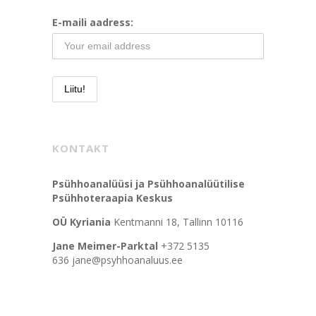
E-maili aadress:
KONTAKT
Psühhoanalüüsi ja Psühhoanalüütilise
Psühhoteraapia Keskus
OÜ Kyriania
Kentmanni 18, Tallinn 10116
Jane Meimer-Parktal
+372 5135
636 jane@psyhhoanaluus.ee