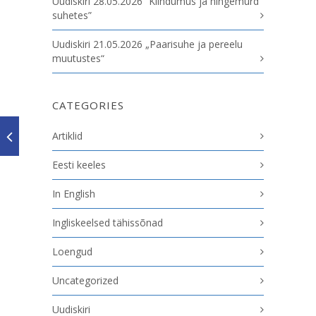
Uudiskiri 28.05.2026 “Kiindumus ja hingemurd
suhetes”
Uudiskiri 21.05.2026 „Paarisuhe ja pereelu
muutustes“
CATEGORIES
Artiklid
Eesti keeles
In English
Ingliskeelsed tähissõnad
Loengud
Uncategorized
Uudiskiri