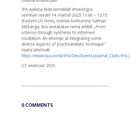
IPA ajakirja klubi korraldab ilmavõrgus
seminari reedel 14. märtsil 2025 11.00 – 12.15
(Eastern US time), toimub kohtumine Salman
Akhtariga, kus arutatakse tema artiklit „From
schisms through synthesis to informed
oscillation: An attempt at integrating some
diverse aspects of psychoanalytic technique.“
Vaata lähemalt:
https://www.ipa.world/IPA/Dev/Events/Journal_Clubs/IPA_
27. veebruar 2025
0 COMMENTS