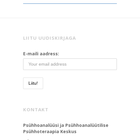
LIITU UUDISKIRJAGA
E-maili aadress:
KONTAKT
Psühhoanalüüsi ja Psühhoanalüütilise
Psühhoteraapia Keskus