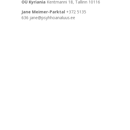
OÜ Kyriania
Kentmanni 18, Tallinn 10116
Jane Meimer-Parktal
+372 5135
636 jane@psyhhoanaluus.ee