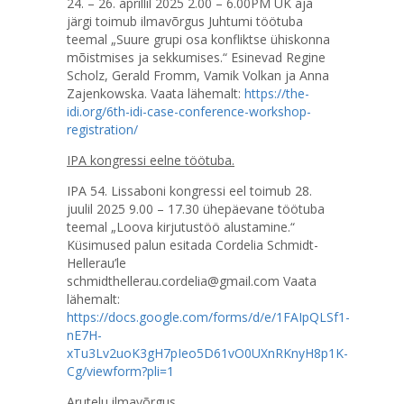
24. – 26. aprillil 2025 2.00 – 6.00PM UK aja
järgi toimub ilmavõrgus Juhtumi töötuba
teemal „Suure grupi osa konfliktse ühiskonna
mõistmises ja sekkumises.“ Esinevad Regine
Scholz, Gerald Fromm, Vamik Volkan ja Anna
Zajenkowska. Vaata lähemalt:
https://the-
idi.org/6th-idi-case-conference-workshop-
registration/
IPA kongressi eelne töötuba.
IPA 54. Lissaboni kongressi eel toimub 28.
juulil 2025 9.00 – 17.30 ühepäevane töötuba
teemal „Loova kirjutustöö alustamine.“
Küsimused palun esitada Cordelia Schmidt-
Hellerau’le
schmidthellerau.cordelia@gmail.com Vaata
lähemalt:
https://docs.google.com/forms/d/e/1FAIpQLSf1-
nE7H-
xTu3Lv2uoK3gH7pIeo5D61vO0UXnRKnyH8p1K-
Cg/viewform?pli=1
Arutelu ilmavõrgus.