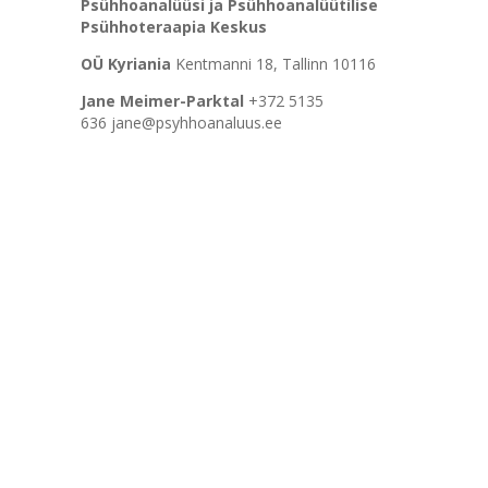
Psühhoanalüüsi ja Psühhoanalüütilise
Psühhoteraapia Keskus
OÜ Kyriania
Kentmanni 18, Tallinn 10116
Jane Meimer-Parktal
+372 5135
636 jane@psyhhoanaluus.ee