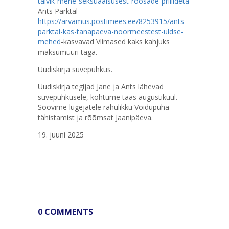
talvik-mehe-seksuaalsusest-roosade-prillideta
Ants Parktal
https://arvamus.postimees.ee/8253915/ants-
parktal-kas-tanapaeva-noormeestest-uldse-
mehed
-kasvavad Viimased kaks kahjuks
maksumüüri taga.
Uudiskirja suvepuhkus.
Uudiskirja tegijad Jane ja Ants lähevad
suvepuhkusele, kohtume taas augustikuul.
Soovime lugejatele rahulikku Võidupüha
tähistamist ja rõõmsat Jaanipäeva.
19. juuni 2025
0 COMMENTS