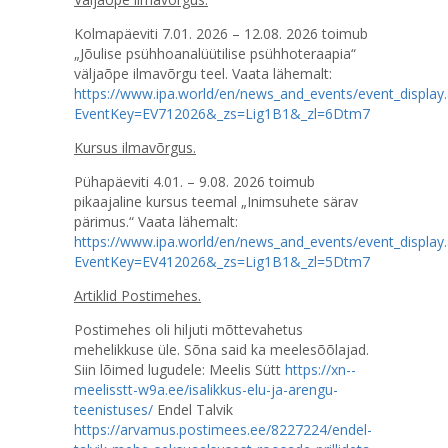
Kolmapäeviti 7.01. 2026 – 12.08. 2026 toimub
„Jõulise psühhoanalüütilise psühhoteraapia“
väljaõpe ilmavõrgu teel. Vaata lähemalt:
https://www.ipa.world/en/news_and_events/event_display
EventKey=EV712026&_zs=Lig1B1&_zl=6Dtm7
Kursus ilmavõrgus.
Pühapäeviti 4.01. – 9.08. 2026 toimub
pikaajaline kursus teemal „Inimsuhete särav
pärimus.“ Vaata lähemalt:
https://www.ipa.world/en/news_and_events/event_display
EventKey=EV412026&_zs=Lig1B1&_zl=5Dtm7
Artiklid Postimehes.
Postimehes oli hiljuti mõttevahetus
mehelikkuse üle. Sõna said ka meelesõõlajad.
Siin lõimed lugudele: Meelis Sütt
https://xn--
meelisstt-w9a.ee/isalikkus-elu-ja-arengu-
teenistuses/
Endel Talvik
https://arvamus.postimees.ee/8227224/endel-