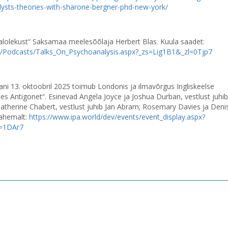
lysts-theories-with-sharone-bergner-phd-new-york/
lolekust“ Saksamaa meelesõõlaja Herbert Blas. Kuula saadet:
s/Podcasts/Talks_On_Psychoanalysis.aspx?_zs=Lig1B1&_zl=0Tjp7
ni 13. oktoobril 2025 toimub Londonis ja ilmavõrgus Ingliskeelse
s Antigonet“. Esinevad Angela Joyce ja Joshua Durban, vestlust juhib
atherine Chabert, vestlust juhib Jan Abram; Rosemary Davies ja Deni
 lähemalt:
https://www.ipa.world/dev/events/event_display.aspx?
=1DAr7