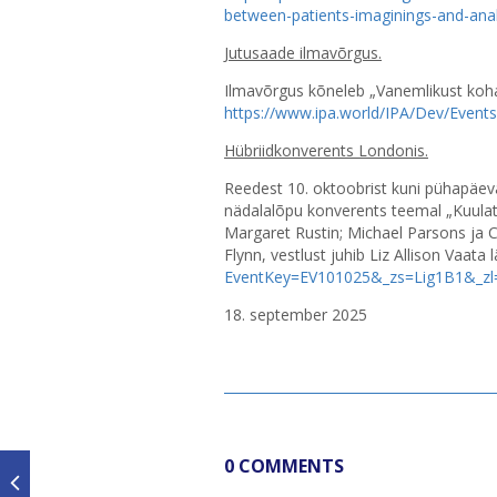
between-patients-imaginings-and-ana
Jutusaade ilmavõrgus.
Ilmavõrgus kõneleb „Vanemlikust koha
https://www.ipa.world/IPA/Dev/Event
Hübriidkonverents Londonis.
Reedest 10. oktoobrist kuni pühapäeva
nädalalõpu konverents teemal „Kuulate
Margaret Rustin; Michael Parsons ja C
Flynn, vestlust juhib Liz Allison Vaata
EventKey=EV101025&_zs=Lig1B1&_zl
18. september 2025
0 COMMENTS