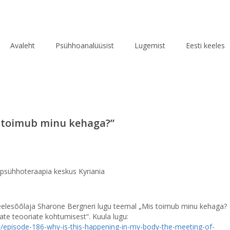
Avaleht
Psühhoanalüüsist
Lugemist
Eesti keeles
s toimub minu kehaga?”
 psühhoteraapia keskus Kyriania
elesõõlaja Sharone Bergneri lugu teemal „Mis toimub minu kehaga?
ate teooriate kohtumisest“. Kuula lugu:
3/episode-186-why-is-this-happening-in-my-body-the-meeting-of-