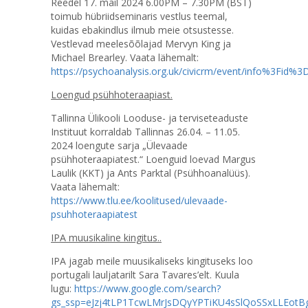
Reedel 17. mail 2024 6.00PM – 7.30PM (BST)
toimub hübriidseminaris vestlus teemal,
kuidas ebakindlus ilmub meie otsustesse.
Vestlevad meelesõõlajad Mervyn King ja
Michael Brearley. Vaata lähemalt:
https://psychoanalysis.org.uk/civicrm/event/info%3Fi
Loengud psühhoteraapiast.
Tallinna Ülikooli Looduse- ja terviseteaduste
Instituut korraldab Tallinnas 26.04. – 11.05.
2024 loengute sarja „Ülevaade
psühhoteraapiatest.“ Loenguid loevad Margus
Laulik (KKT) ja Ants Parktal (Psühhoanalüüs).
Vaata lähemalt:
https://www.tlu.ee/koolitused/ulevaade-
psuhhoteraapiatest
IPA muusikaline kingitus..
IPA jagab meile muusikaliseks kingituseks loo
portugali lauljatarilt Sara Tavares’elt. Kuula
lugu:
https://www.google.com/search?
gs_ssp=eJzj4tLP1TcwLMrJsDQyYPTiKU4sSlQoSSxLLE