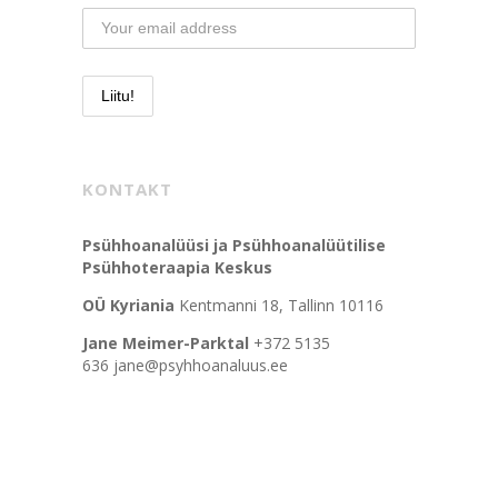
KONTAKT
Psühhoanalüüsi ja Psühhoanalüütilise
Psühhoteraapia Keskus
OÜ Kyriania
Kentmanni 18, Tallinn 10116
Jane Meimer-Parktal
+372 5135
636 jane@psyhhoanaluus.ee