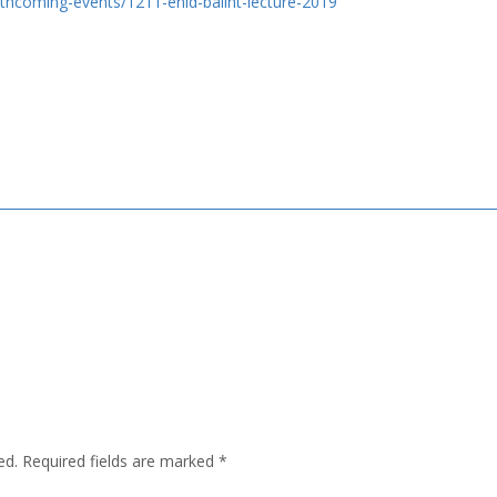
orthcoming-events/1211-enid-balint-lecture-2019
ed.
Required fields are marked
*