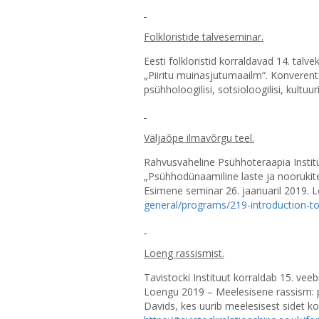
Folkloristide talveseminar.
Eesti folkloristid korraldavad 14. talv
„Piiritu muinasjutumaailm“. Konverents
psühholoogilisi, sotsioloogilisi, kultuu
Väljaõpe ilmavõrgu teel.
Rahvusvaheline Psühhoteraapia Institu
„Psühhodünaamiline laste ja noorukite
Esimene seminar 26. jaanuaril 2019. 
general/programs/219-introduction-to
Loeng rassismist.
Tavistocki Instituut korraldab 15. vee
Loengu 2019 – Meelesisene rassism: p
Davids, kes uurib meelesisest sidet 