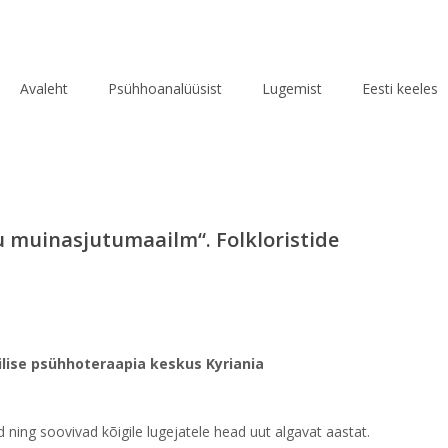
Avaleht
Psühhoanalüüsist
Lugemist
Eesti keeles
itu muinasjutumaailm“. Folkloristide
lise psühhoteraapia keskus Kyriania
d ning soovivad kõigile lugejatele head uut algavat aastat.