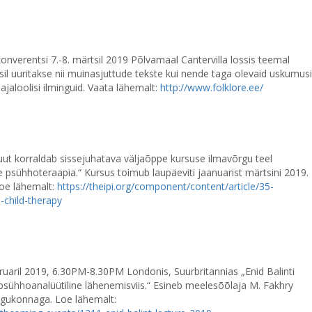
ekonverentsi 7.-8. märtsil 2019 Põlvamaal Cantervilla lossis teemal
il uuritakse nii muinasjuttude tekste kui nende taga olevaid uskumusi
riajaloolisi ilminguid. Vaata lähemalt:
http://www.folklore.ee/
ut korraldab sissejuhatava väljaõppe kursuse ilmavõrgu teel
 psühhoteraapia.“ Kursus toimub laupäeviti jaanuarist märtsini 2019.
Loe lähemalt:
https://theipi.org/component/content/article/35-
-child-therapy
bruaril 2019, 6.30PM-8.30PM Londonis, Suurbritannias „Enid Balinti
sühhoanalüütiline lähenemisviis.“ Esineb meelesõõlaja M. Fakhry
kogukonnaga. Loe lähemalt: