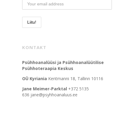
KONTAKT
Psühhoanalüüsi ja Psühhoanalüütilise
Psühhoteraapia Keskus
OÜ Kyriania
Kentmanni 18, Tallinn 10116
Jane Meimer-Parktal
+372 5135
636 jane@psyhhoanaluus.ee