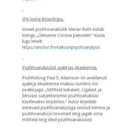
IPA loeng ilmavõrgus.
Iisraeli psühhoanalüütik Merav Roth esitab
loengu „Ülekanne Corona päevadel.“ Kuula
lugu lehelt:
https://anchor.fm/talksonpsychoanalysis
Psühhoanalüüsist ajakirjas Akadeemia.
Psühholoog Paul E. Adamson on avaldanud
ajakirja Akadeemia maikuu numbris loo
pealkirjaga: „Mõtteid kabalast, Ugalast ja
õitsvast subjektivismist psühhoanalüüsi
käsitlevates kirjutistes.“ Autor kirjeldab
erinevaid psühhoanalüüsiga seotud inimesi ja
psühhoanalüüsi teooriaid ning jagab oma
mõtteid ning ideid psühhoanalüüsist.