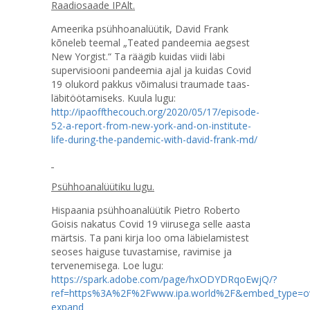
Raadiosaade IPAlt.
Ameerika psühhoanalüütik, David Frank
kõneleb teemal „Teated pandeemia aegsest
New Yorgist.“ Ta räägib kuidas viidi läbi
supervisiooni pandeemia ajal ja kuidas Covid
19 olukord pakkus võimalusi traumade taas-
läbitöötamiseks. Kuula lugu:
http://ipaoffthecouch.org/2020/05/17/episode-
52-a-report-from-new-york-and-on-institute-
life-during-the-pandemic-with-david-frank-md/
Psühhoanalüütiku lugu.
Hispaania psühhoanalüütik Pietro Roberto
Goisis nakatus Covid 19 viirusega selle aasta
märtsis. Ta pani kirja loo oma läbielamistest
seoses haiguse tuvastamise, ravimise ja
tervenemisega. Loe lugu:
https://spark.adobe.com/page/hxODYDRqoEwjQ/?
ref=https%3A%2F%2Fwww.ipa.world%2F&embed_type=ove
expand