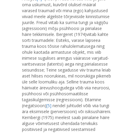
oma uskumust, kuivõrd olulisel määral
varased traumad või mina (ego) kahjustused
viivad meele algeliste tõrjeviiside kinnistumise
juurde. Freud viitab ka surma tungi ja vägijõu
(agressiooni) mõju psühhoosi ja piirialase
häire tekkimisele. Bergeret (1974)viitab kahte
sorti traumadele: Esiteks, varase lapseea
trauma koos tõsise rahulolematusega ning
ohule kaotada armastuse objekt, mis viib
inimese sugulises arengus väärasse varjatud-
varitsevasse (latentsi) aega ning piirialasesse
seisundisse; Teine segadusse viiv trauma leiab
aset hilises noorukieas, mil noorukiiga pikeneb
üle selle loomuliku aja. Selline trauma koos
häirivate ärevushoogudega võib viia neuroosi,
psühhoosi või psühhosomaatilisse
tagasikulgemisse (regressiooni). Eitamine
(negatsioon)
[5]
nendel juhtudel võib viia tungi
ära eksimisele (perversiooni) või isiksushäireni.
Kernbergi (1975) meelest saab piirialane häire
alguse võimetusest ühendada tervikuks
positiivsed ja negatiivsed seestamised