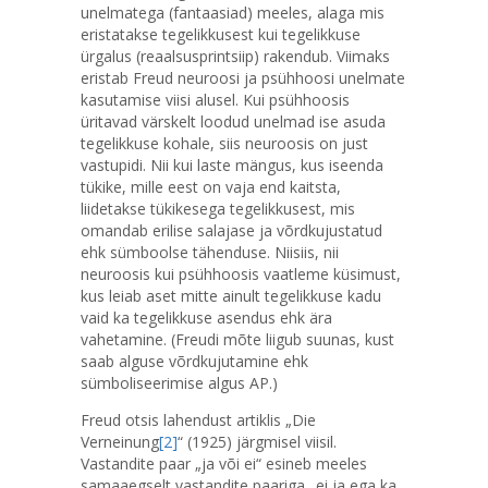
unelmatega (fantaasiad) meeles, alaga mis
eristatakse tegelikkusest kui tegelikkuse
ürgalus (reaalsusprintsiip) rakendub. Viimaks
eristab Freud neuroosi ja psühhoosi unelmate
kasutamise viisi alusel. Kui psühhoosis
üritavad värskelt loodud unelmad ise asuda
tegelikkuse kohale, siis neuroosis on just
vastupidi. Nii kui laste mängus, kus iseenda
tükike, mille eest on vaja end kaitsta,
liidetakse tükikesega tegelikkusest, mis
omandab erilise salajase ja võrdkujustatud
ehk sümboolse tähenduse. Niisiis, nii
neuroosis kui psühhoosis vaatleme küsimust,
kus leiab aset mitte ainult tegelikkuse kadu
vaid ka tegelikkuse asendus ehk ära
vahetamine. (Freudi mõte liigub suunas, kust
saab alguse võrdkujutamine ehk
sümboliseerimise algus AP.)
Freud otsis lahendust artiklis „Die
Verneinung
[2]
“ (1925) järgmisel viisil.
Vastandite paar „ja või ei“ esineb meeles
samaaegselt vastandite paariga „ei ja ega ka