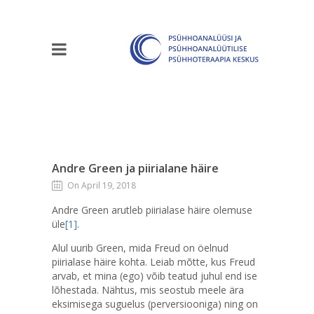
Andre Green ja piirialane häire
On April 19, 2018
Andre Green arutleb piirialase häire olemuse
üle
[1]
.
Alul uurib Green, mida Freud on öelnud
piirialase häire kohta. Leiab mõtte, kus Freud
arvab, et mina (ego) võib teatud juhul end ise
lõhestada. Nähtus, mis seostub meele ära
eksimisega suguelus (perversiooniga) ning on