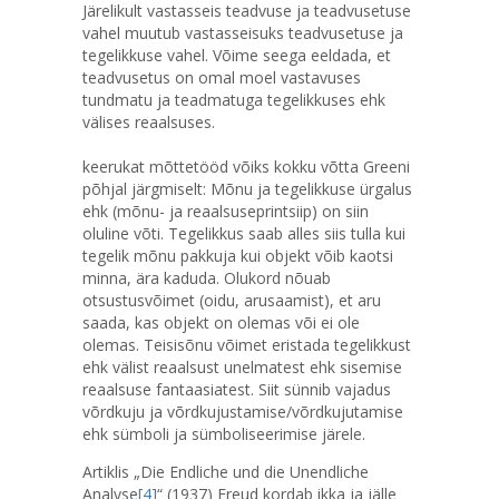
Järelikult vastasseis teadvuse ja teadvusetuse
vahel muutub vastasseisuks teadvusetuse ja
tegelikkuse vahel. Võime seega eeldada, et
teadvusetus on omal moel vastavuses
tundmatu ja teadmatuga tegelikkuses ehk
välises reaalsuses.
(Freu
keerukat mõttetööd võiks kokku võtta Greeni
põhjal järgmiselt: Mõnu ja tegelikkuse ürgalus
ehk (mõnu- ja reaalsuseprintsiip) on siin
oluline võti. Tegelikkus saab alles siis tulla kui
tegelik mõnu pakkuja kui objekt võib kaotsi
minna, ära kaduda. Olukord nõuab
otsustusvõimet (oidu, arusaamist), et aru
saada, kas objekt on olemas või ei ole
olemas. Teisisõnu võimet eristada tegelikkust
ehk välist reaalsust unelmatest ehk sisemise
reaalsuse fantaasiatest. Siit sünnib vajadus
võrdkuju ja võrdkujustamise/võrdkujutamise
ehk sümboli ja sümboliseerimise järele.
Artiklis „Die Endliche und die Unendliche
Analyse
[4]
“ (1937) Freud kordab ikka ja jälle